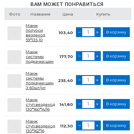
ВАМ МОЖЕТ ПОНРАВИТЬСЯ
Фото
Название
Цена
Купить
Манж
полуоси
В корзину
103,40
вездеход
59*135-10
Манж
В корзину
системы
177,70
подкачки шин
Манж
системы
В корзину
235,40
подкачки шин
Э 60шт/уп
Манж
В корзину
ступ.вездеход
141,80
130*160*14/16
Манж
В корзину
ступ.вездеход
112,30
130*162*16