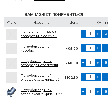
ВАМ МОЖЕТ ПОНРАВИТЬСЯ
Фото
Название
Цена
Купить
Патрон фары ЕВРО-3
В
—
поворотника со смещ.
Патрубок водяной
В
405,00
коробки
Патрубок водяной
В
240,00
отбора для отопителя
Патрубок водяной
В
1 102,50
отвод.охлажд.крив.в сб.
Патрубок водяной
В
—
отвод.охлажд.крив.ЕВРО