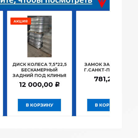
РАСПР
ОЛЕСА 7,5*22,5
ЗАМОК ЗАЖИГАНИЯ
ЛАМП
СКАМЕРНЫЙ
Г.САНКТ-ПЕТЕРБУРГ
ПЛА
Й ПОД КЛИНЬЯ
1
781,20
Р
000,00
Р
 КОРЗИНУ
В КОРЗИНУ
В