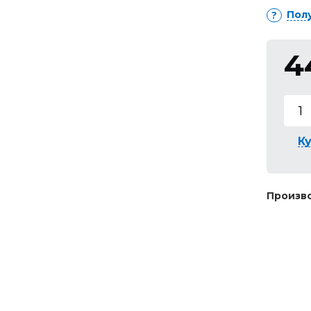
Пол
4
Ку
Произво