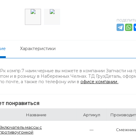
ПОДЕЛИТЬ
ние
Характеристики
 Рк компр.7 наим.черные вы можете в компании Запчасти на 
птом и в розницу в Набережных Челнах. ТД ГрузДеталь, оформ
по почте, а также по телефону
или в
офисе компании
.
т понравиться
Название
Артикул
Производит
Включатель массы с
—
Смежник
противоугонкой