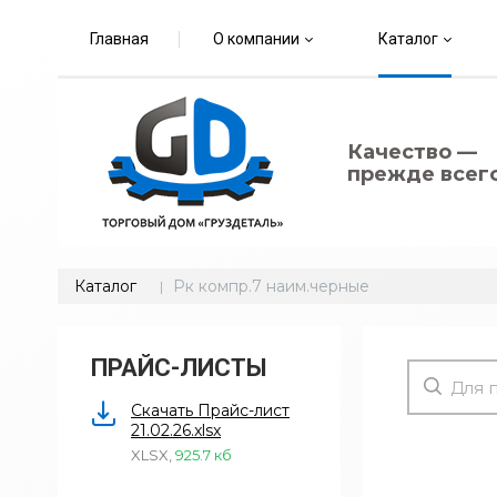
Главная
О компании
Каталог
Качество —
прежде всего
Каталог
Рк компр.7 наим.черные
ПРАЙС-ЛИСТЫ
Скачать Прайс-лист
21.02.26.xlsx
XLSX
,
925.7 кб