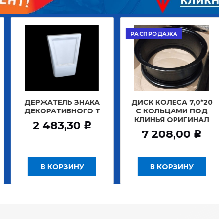
РАСПРОДАЖА
АКЦИЯ
АТЕЛЬ ЗНАКА
ДИСК КОЛЕСА 7,0*20
ДИСК К
РАТИВНОГО Т
С КОЛЬЦАМИ ПОД
БЕ
КЛИНЬЯ ОРИГИНАЛ
ЗАДНИ
483,30
Р
7 208,00
12 
Р
 КОРЗИНУ
В КОРЗИНУ
В