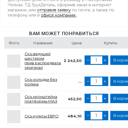
Челнах. ТД ГрузДеталь, оформив заказ в интернет
магазине, или
отправив заявку
по почте, а также по
телефону
или в
офисе компании
.
ВАМ МОЖЕТ ПОНРАВИТЬСЯ
Фото
Название
Цена
Купить
Ось ведущей
шестерни
В корз
2 242,50
прив.распредвала
оригинал
Ось колодки без
В корз
—
ролика
Ось кронштейна
В корз
452,50
платформы МАЗ
В корз
Ось кулисы ЕВРО
484,10