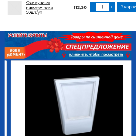
Ось кулисы
В корз
наконечника
112,30
50шт/уп