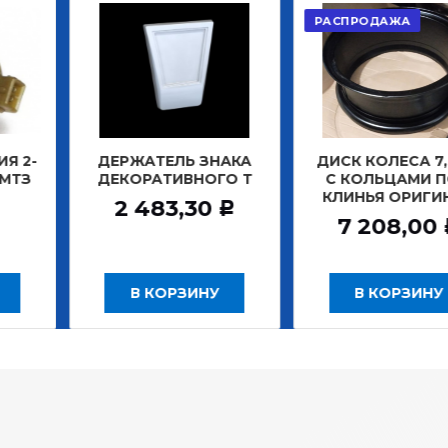
РАСПРОДАЖА
АКЦИЯ
АТЕЛЬ ЗНАКА
ДИСК КОЛЕСА 7,0*20
ДИСК К
РАТИВНОГО Т
С КОЛЬЦАМИ ПОД
БЕ
КЛИНЬЯ ОРИГИНАЛ
ЗАДНИ
483,30
Р
7 208,00
12
Р
 КОРЗИНУ
В КОРЗИНУ
В