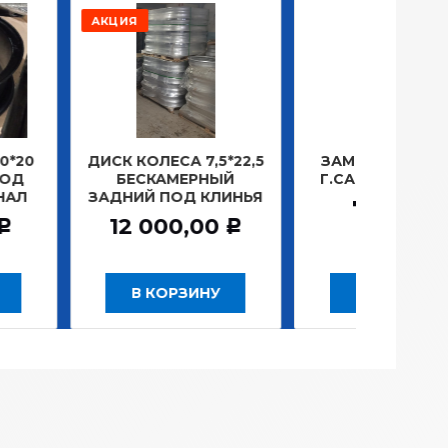
РАСПР
ОЛЕСА 7,5*22,5
ЗАМОК ЗАЖИГАНИЯ
ЛАМП
СКАМЕРНЫЙ
Г.САНКТ-ПЕТЕРБУРГ
ПЛ
Й ПОД КЛИНЬЯ
1
781,20
Р
 000,00
Р
 КОРЗИНУ
В КОРЗИНУ
В