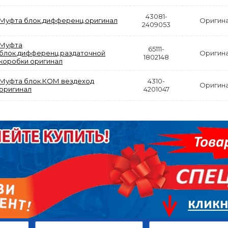
43081-
Муфта блок.дифференц.оригинал
Оригин
2409053
Муфта
65111-
блок.дифференц.раздаточной
Оригин
1802148
коробки оригинал
АКЦИЯ
РАСПРОДАЖА
Муфта блок.КОМ вездеход
4310-
Оригин
оригинал
4201047
ЫЙ
ДИСК СЦЕПЛЕНИЯ
КРУГ ПОВОРОТНЫЙ
ОР
ВЕДОМЫЙ КЛАССИК
10*12ОТВ., Д.102*86
GD 5ШТ/КОР
Г.КАЗАНЬ
2 422,40
29 668,20
Р
Р
В КОРЗИНУ
В КОРЗИНУ