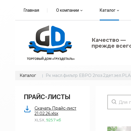
Главная
О компании
Каталог
Качество —
прежде всего
Каталог
Рк масл.фильтр ЕВРО 2поз.2дет.зел.P
ПРАЙС-ЛИСТЫ
Скачать Прайс-лист
21.02.26.xlsx
XLSX
,
925.7 кб