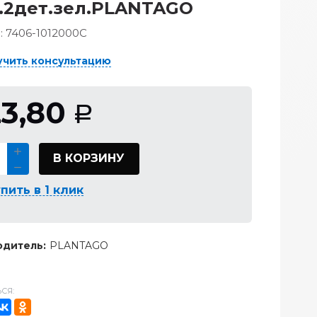
.2дет.зел.PLANTAGO
:
7406-1012000С
учить консультацию
23,80
Р
В КОРЗИНУ
пить в 1 клик
дитель:
PLANTAGO
СЯ: