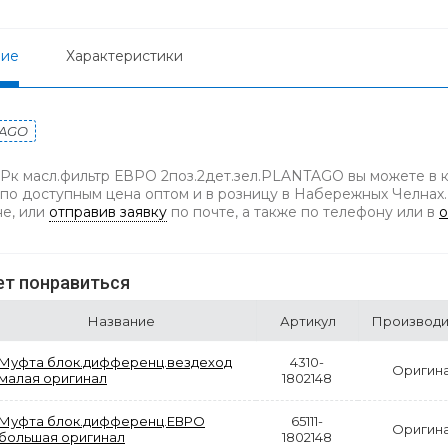
ние
Характеристики
TAGO
 Рк масл.фильтр ЕВРО 2поз.2дет.зел.PLANTAGO вы можете в 
 по доступным цена оптом и в розницу в Набережных Челнах.
не, или
отправив заявку
по почте, а также по телефону
или в
о
т понравиться
Название
Артикул
Производи
Муфта блок.дифференц.вездеход
4310-
Оригин
малая оригинал
1802148
Муфта блок.дифференц.ЕВРО
65111-
Оригин
большая оригинал
1802148