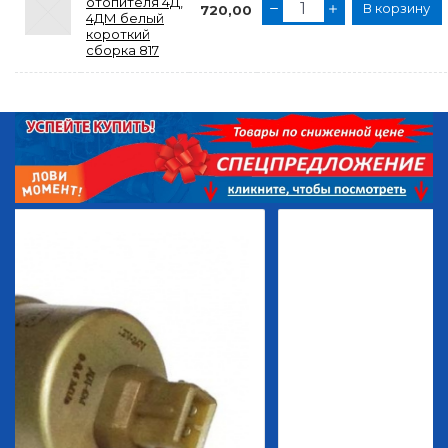
отопителя 4Д,
В корзину
720,00
4ДМ белый
короткий
сборка 817