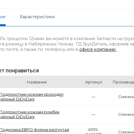
ние
Характеристики
 Рк трещотки 12наим. вы можете в компании Запчасти на гру
и в розницу в Набережных Челнах. ТД ГрузДеталь, оформив за
по почте, а также по телефону
или в
офисе компании
.
т понравиться
Название
Артикул
Производ
Подлокотник кожзам крокодил
—
Смежн
черный DiDoDag
Подлокотник кожзам ромбик
—
Смежн
черный DiDoDag
Подножка ЕВРО форма изогнутая
65115-
Смежн