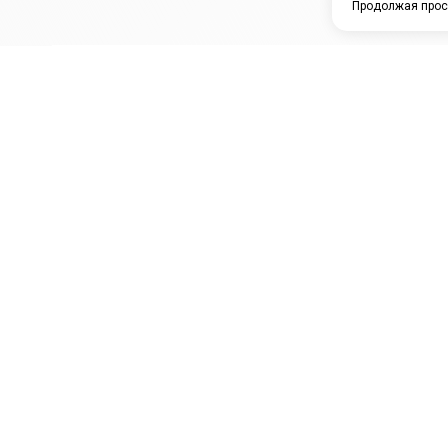
Продолжая прос
ЗАО "КАМРТИ"
ЕПК
К
ООО НПО
ПРАМО
Ура
"УНИВЕРСАЛ