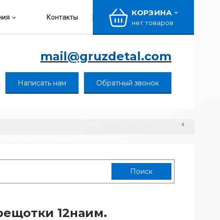
КОРЗИНА
ния
Контакты
нет товаров
mail@gruzdetal.com
Написать нам
Обратный звонок
рещотки 12наим.