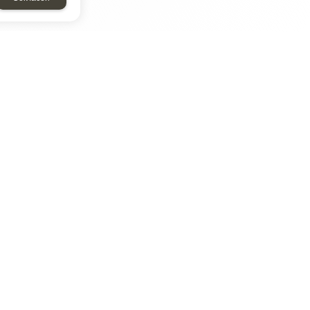
ТАР
ЭЛЕМЕНТ
Энергомаш
отрон
ДМР
ДЗВ