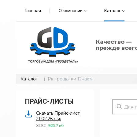
Главная
О компании
Каталог
Качество —
прежде всего
Каталог
Рк трещотки 12наим.
ПРАЙС-ЛИСТЫ
Скачать Прайс-лист
21.02.26.xlsx
XLSX
,
925.7 кб