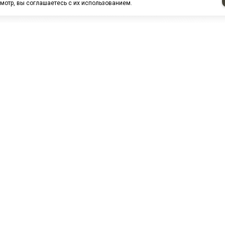
мотр, вы соглашаетесь с их использованием.
НАШИ ПАРТНЕРЫ
МЗ
Белтиз
ЭМИ г.Пенза
РОС
лАТИ
ООО "ЦТР"ТИМЕР"
ТД ГрузДеталь
Техн