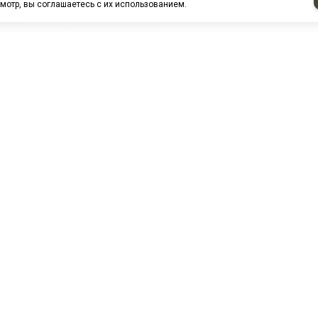
мотр, вы соглашаетесь с их использованием.
НАШИ ПАРТНЕРЫ
МЗ
Белтиз
ЭМИ г.Пенза
РОС
лАТИ
ООО "ЦТР"ТИМЕР"
ТД ГрузДеталь
Техн