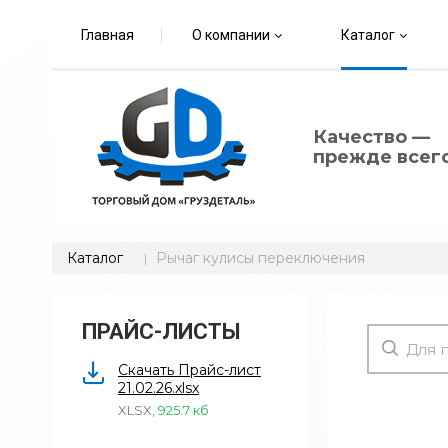
Главная
О компании
Каталог
Качество —
прежде всего
Каталог
Рычаг кулисы переключения
ПРАЙС-ЛИСТЫ
Скачать Прайс-лист
21.02.26.xlsx
XLSX
,
925.7 кб