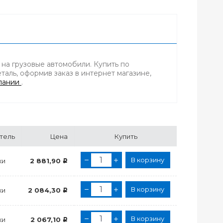
на грузовые автомобили. Купить по
аль, оформив заказ в интернет магазине,
пании
.
тель
Цена
Купить
В корзину
ки
2 881,90
Р
В корзину
ки
2 084,30
Р
В корзину
ки
2 067,10
Р