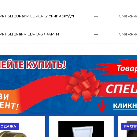
Рк ГБЦ 28наим.ЕВРО-1,2 синий 5кт/уп
—
Смежни
Рк ГБЦ 2наим.ЕВРО-3 ФАРТИ
—
Смежни
АКЦИЯ
РАСПРОДАЖА
ЫЙ
ДИСК СЦЕПЛЕНИЯ
КРУГ ПОВОРОТНЫЙ
ОР
ВЕДОМЫЙ КЛАССИК
10*12ОТВ., Д.102*86
GD 5ШТ/КОР
Г.КАЗАНЬ
2 422,40
29 668,20
Р
Р
В КОРЗИНУ
В КОРЗИНУ
А
РАСПРОДАЖ