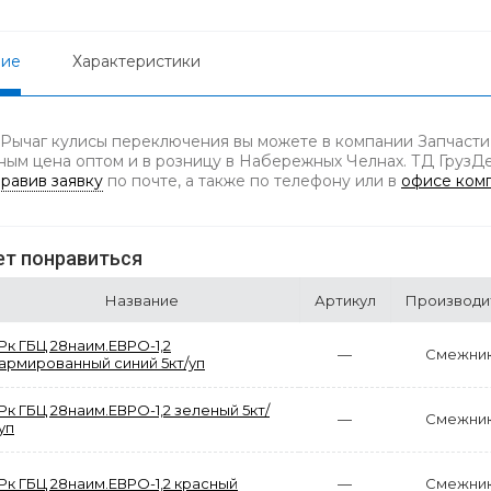
ние
Характеристики
 Рычаг кулисы переключения вы можете в компании Запчасти 
ным цена оптом и в розницу в Набережных Челнах. ТД ГрузДет
равив заявку
по почте, а также по телефону
или в
офисе ком
т понравиться
Название
Артикул
Производи
Рк ГБЦ 28наим.ЕВРО-1,2
—
Смежни
армированный синий 5кт/уп
Рк ГБЦ 28наим.ЕВРО-1,2 зеленый 5кт/
—
Смежни
уп
Рк ГБЦ 28наим.ЕВРО-1,2 красный
—
Смежни