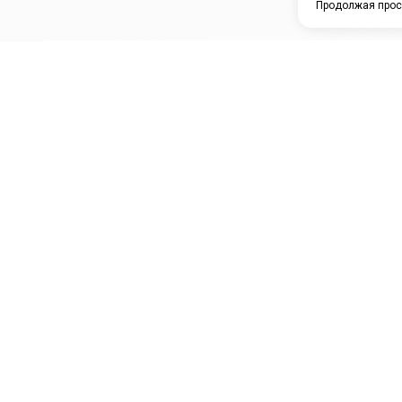
Продолжая прос
ЗАО "КАМРТИ"
ЕПК
К
ООО НПО
ПРАМО
Ура
"УНИВЕРСАЛ