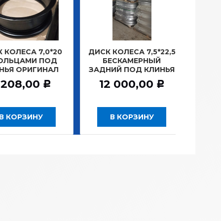
СА 7,0*20
ДИСК КОЛЕСА 7,5*22,5
ЗАМОК З
АМИ ПОД
БЕСКАМЕРНЫЙ
Г.САНКТ-
ОРИГИНАЛ
ЗАДНИЙ ПОД КЛИНЬЯ
781,
,00
12 000,00
Р
Р
РЗИНУ
В КОРЗИНУ
В КО