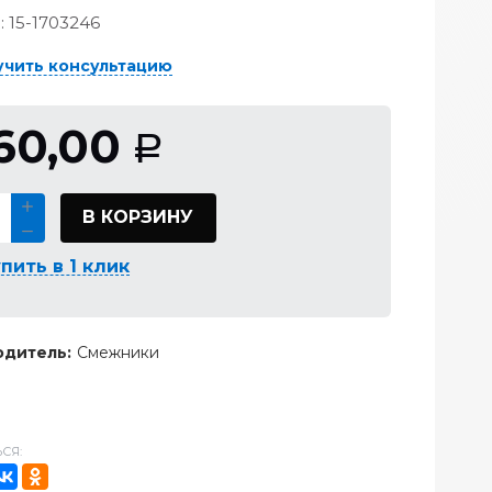
:
15-1703246
учить консультацию
60,00
Р
В КОРЗИНУ
пить в 1 клик
дитель:
Смежники
СЯ: