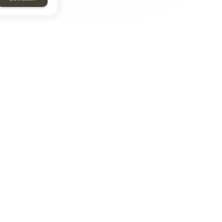
ТАР
ЭЛЕМЕНТ
Энергомаш
отрон
ДМР
ДЗВ