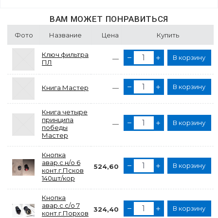
ВАМ МОЖЕТ ПОНРАВИТЬСЯ
Фото
Название
Цена
Купить
Ключ фильтра
В корзину
—
ПЛ
В корзину
Книга Мастер
—
Книга четыре
принципа
В корзину
—
победы
Мастер
Кнопка
авар.с.н/о 6
В корзину
524,60
конт.г.Псков
140шт/кор
Кнопка
авар.с.с/о 7
В корзину
324,40
конт.г.Порхов