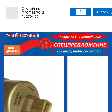
Отстойник
В корзин
ФГОТ ЕВРО-2
—
PL 270/420