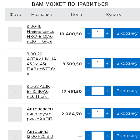
ВАМ МОЖЕТ ПОНРАВИТЬСЯ
Фото
Название
Цена
Купить
9.00-16
Нижнекамск
В корзину
10 400,50
НКФ-8 121A6
нс10 TT б/фл
9.00-20
АЛТАЙШИНА
В корзину
45 (IM-45)
9 509,50
111A8 нс6 TT б/
к
9.5-32 АШК
В корзину
В-110 110А6
17 451,50
нс6 ТТ с/к...
Автопаласы
В корзину
линолеум с
2 064,70
ручкой КПП
Автошина
В корзину
12,00 R20 310
—