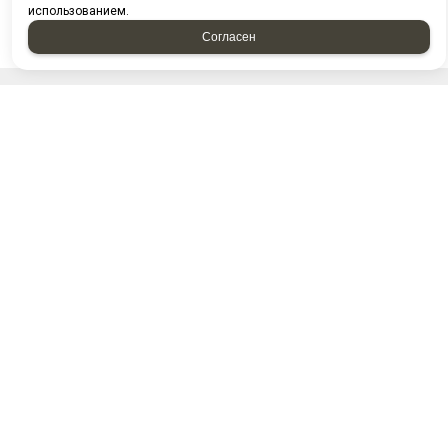
использованием.
Согласен
НАПИСАТЬ НАМ
Отправляя форму, я соглашаюсь c
политикой
конфиденциальности
Отправляя форму, я даю согласие на
обработку
персональных данных