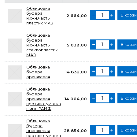
Облицовка
буфера
В корзи
2 664,00
нижн.часть
пластик МАЗ
Облицовка
буфера
В корзи
нижн.часть
5 038,00
стеклопластик
МАЗ
Облицовка
В корзи
буфера
14 832,00
оранжевая
Облицовка
буфера
В корзи
оранжевая
14 064,00
противотуманка
шире РАИФ
Облицовка
буфера
В корзи
оранжевая
28 854,00
противотуманка