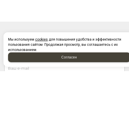
НАПИСАТЬ НАМ
Мы используем
cookies
для повышения удобства и эффективности
пользования сайтом. Продолжая просмотр, вы соглашаетесь с их
использованием.
Согласен
Отправляя форму, я соглашаюсь c
политикой
конфиденциальности
Отправляя форму, я даю согласие на
обработку
персональных данных