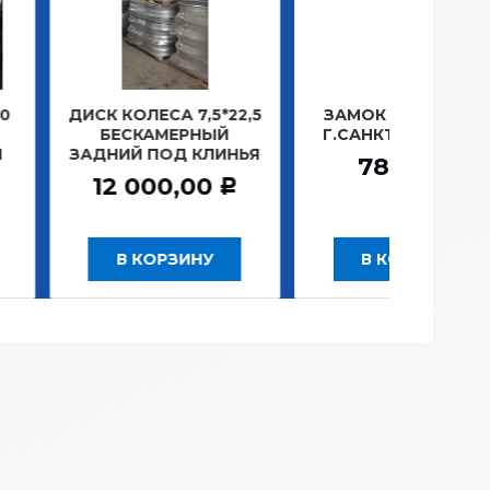
ОЛЕСА 7,5*22,5
ЗАМОК ЗАЖИГАНИЯ
ЛАМП
СКАМЕРНЫЙ
Г.САНКТ-ПЕТЕРБУРГ
ПЛ
Й ПОД КЛИНЬЯ
1
781,20
Р
 000,00
Р
 КОРЗИНУ
В КОРЗИНУ
В