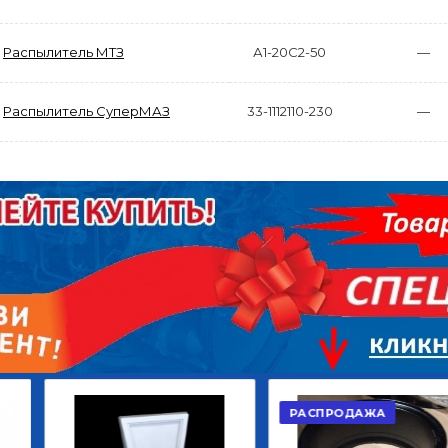
Распылитель МТЗ
А1-20С2-50
—
Распылитель СуперМАЗ
33-1112110-230
—
АКЦИЯ
РАСПРОДАЖА
ЫЙ
ДИСК СЦЕПЛЕНИЯ
КРУГ ПОВОРОТНЫЙ
ОР
ВЕДОМЫЙ КЛАССИК
10*12ОТВ., Д.102*86
GD 5ШТ/КОР
Г.КАЗАНЬ
2 422,40
29 668,20
Р
Р
В КОРЗИНУ
В КОРЗИНУ
РАСПРОДАЖА
АКЦИЯ