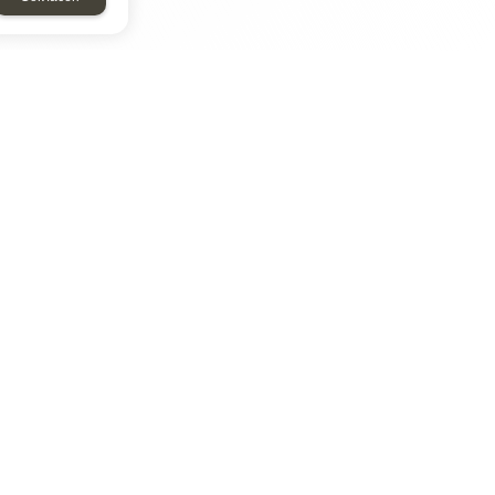
ТАР
ЭЛЕМЕНТ
Энергомаш
отрон
ДМР
ДЗВ