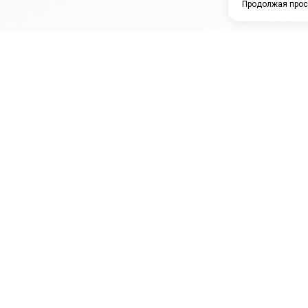
Продолжая прос
ЗАО "КАМРТИ"
ЕПК
К
ООО НПО
ПРАМО
Ура
"УНИВЕРСАЛ