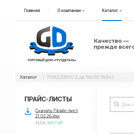
Главная
О компании
Каталог
Качество —
прежде всего
Каталог
ТНВД ЕВРО-2 дв.740.50-360л.с.
ПРАЙС-ЛИСТЫ
Скачать Прайс-лист
21.02.26.xlsx
XLSX
,
925.7 кб