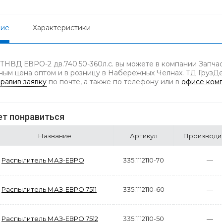
ние
Характеристики
 ТНВД ЕВРО-2 дв.740.50-360л.с. вы можете в компании Запчас
ным цена оптом и в розницу в Набережных Челнах. ТД ГрузДет
равив заявку
по почте, а также по телефону
или в
офисе ком
т понравиться
Название
Артикул
Производи
Распылитель МАЗ-ЕВРО
335.1112110-70
—
Распылитель МАЗ-ЕВРО 7511
335.1112110-60
—
Распылитель МАЗ-ЕВРО 7512
335.1112110-50
—