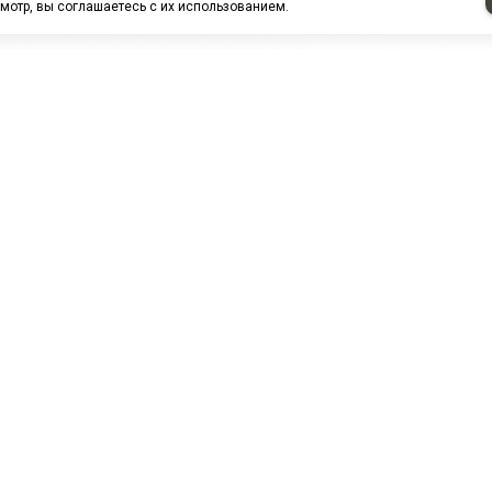
мотр, вы соглашаетесь с их использованием.
НАШИ ПАРТНЕРЫ
МЗ
Белтиз
ЭМИ г.Пенза
РОС
лАТИ
ООО "ЦТР"ТИМЕР"
ТД ГрузДеталь
Техн