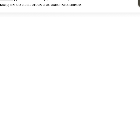
мотр, вы соглашаетесь с их использованием.
НАШИ ПАРТНЕРЫ
МЗ
Белтиз
ЭМИ г.Пенза
РОС
лАТИ
ООО "ЦТР"ТИМЕР"
ТД ГрузДеталь
Техн