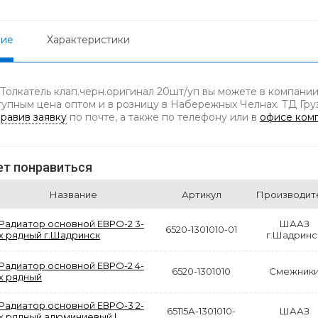
ние
Характеристики
 Толкатель клап.черн.оригинал 20шт/уп вы можете в компании
тупным цена оптом и в розницу в Набережных Челнах. ТД Груз
равив заявку
по почте, а также по телефону
или в
офисе ком
т понравиться
Название
Артикул
Производит
Радиатор основной ЕВРО-2 3-
ШААЗ
6520-1301010-01
х рядный г.Шадринск
г.Шадринс
Радиатор основной ЕВРО-2 4-
6520-1301010
Смежник
х рядный
Радиатор основной ЕВРО-3 2-
65115А-1301010-
ШААЗ
х рядный алюминиевый l