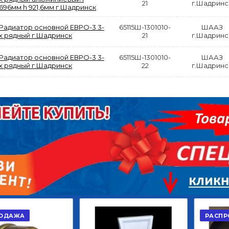
21
г.Шадринс
696мм h 921,6мм г.Шадринск
Радиатор основной ЕВРО-3 3-
65115Ш-1301010-
ШААЗ
х рядный г.Шадринск
21
г.Шадринс
Радиатор основной ЕВРО-3 3-
65115Ш-1301010-
ШААЗ
АКЦИЯ
х рядный г.Шадринск
22
г.Шадринс
РАСПРОДАЖА
ЫЙ
ДИСК СЦЕПЛЕНИЯ
КРУГ ПОВОРОТНЫЙ
ОР
ВЕДОМЫЙ КЛАССИК
10*12ОТВ., Д.102*86
GD 5ШТ/КОР
Г.КАЗАНЬ
2 422,40
29 668,20
Р
Р
В КОРЗИНУ
В КОРЗИНУ
РАСПРОДАЖА