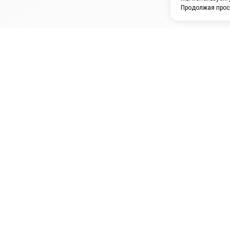
Продолжая прос
ЗАО "КАМРТИ"
ЕПК
К
ООО НПО
ПРАМО
Ура
"УНИВЕРСАЛ