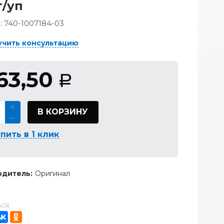
/уп
:
740-1007184-03
учить консультацию
63,50
Р
В КОРЗИНУ
пить в 1 клик
дитель:
Оригинал
СЯ: