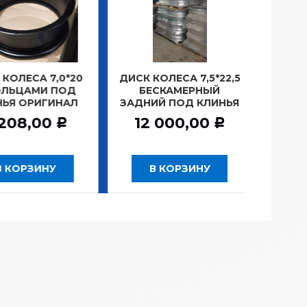
 7,0*20
ДИСК КОЛЕСА 7,5*22,5
ЗАМОК ЗАЖ
И ПОД
БЕСКАМЕРНЫЙ
Г.САНКТ-ПЕ
ИГИНАЛ
ЗАДНИЙ ПОД КЛИНЬЯ
781,2
00
12 000,00
Р
Р
ИНУ
В КОРЗИНУ
В КОРЗ