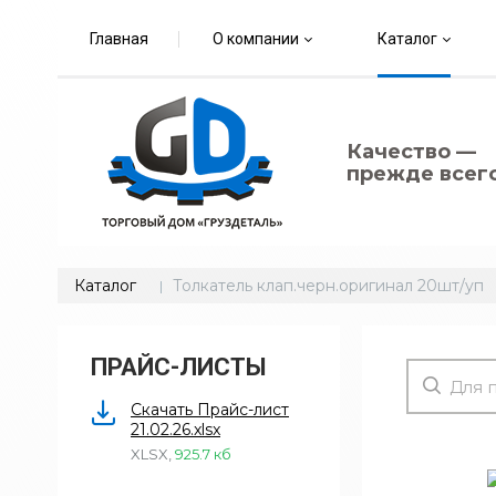
Главная
О компании
Каталог
Качество —
прежде всего
Каталог
Толкатель клап.черн.оригинал 20шт/уп
ПРАЙС-ЛИСТЫ
Скачать Прайс-лист
21.02.26.xlsx
XLSX
,
925.7 кб