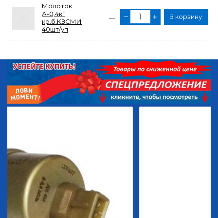
Молоток
А-0,4кг
В корзину
—
кр.б.КЗСМИ
40шт/уп