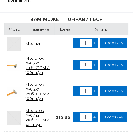
компании
.
ВАМ МОЖЕТ ПОНРАВИТЬСЯ
Фото
Название
Цена
Купить
В корзину
Молдинг
—
Молоток
А-0,2кг
В корзину
—
кв.б.КЗСМИ
100шт/уп
Молоток
А-0,2кг
В корзину
—
кр.б.КЗСМИ
100шт/уп
Молоток
А-0,4кг
В корзину
310,60
кв.б.КЗСМИ
40шт/уп