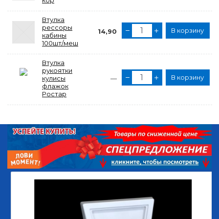
кор
Втулка
рессоры
В корзину
14,90
кабины
100шт/меш
Втулка
рукоятки
В корзину
кулисы
—
флажок
Ростар