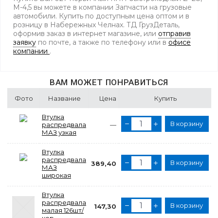
М-4,5 вы можете в компании Запчасти на грузовые
автомобили. Купить по доступным цена оптом и в
розницу в Набережных Челнах. ТД ГрузДеталь,
оформив заказ в интернет магазине, или
отправив
заявку
по почте, а также по телефону
или в
офисе
компании
.
ВАМ МОЖЕТ ПОНРАВИТЬСЯ
Фото
Название
Цена
Купить
Втулка
В корзину
распредвала
—
МАЗ узкая
Втулка
распредвала
В корзину
389,40
МАЗ
широкая
Втулка
распредвала
В корзину
147,30
малая 126шт/