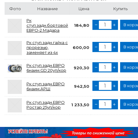
Фото
Название
Цена
Купить
Рк
В корз
ступ.задн.бортовой
184,80
ЕВРО-2 Мадара
Рк ступ.задн.гайка с
В корз
прорезью,
600,00
заменяет из 4х
Рк ступ.задн.ЕВРО
В корз
920,30
6наим.GD 20уп/кор
Рк ступ.задн.ЕВРО
В корз
942,50
6наим.АРШ
Рк ступ.задн.ЕВРО
В корз
1 233,50
Ростар 25уп/кор