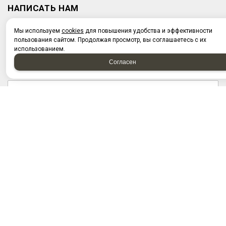
НАПИСАТЬ НАМ
Мы используем
cookies
для повышения удобства и эффективности
пользования сайтом. Продолжая просмотр, вы соглашаетесь с их
использованием.
Согласен
Отправляя форму, я соглашаюсь c
политикой
конфиденциальности
Отправляя форму, я даю согласие на
обработку
персональных данных