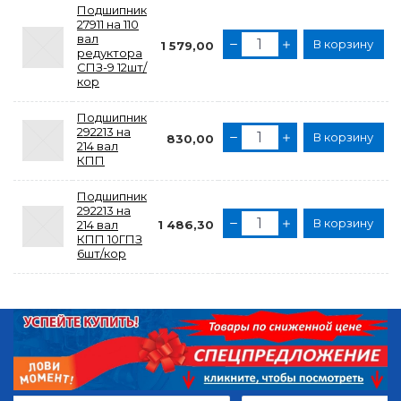
Подшипник
27911 на 110
вал
В корзину
1 579,00
редуктора
СПЗ-9 12шт/
кор
Подшипник
292213 на
В корзину
830,00
214 вал
КПП
Подшипник
292213 на
В корзину
214 вал
1 486,30
КПП 10ГПЗ
6шт/кор