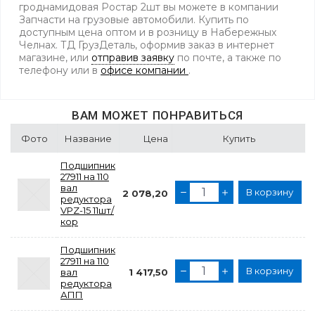
гроднамидовая Ростар 2шт вы можете в компании
Запчасти на грузовые автомобили. Купить по
доступным цена оптом и в розницу в Набережных
Челнах. ТД ГрузДеталь, оформив заказ в интернет
магазине, или
отправив заявку
по почте, а также по
телефону
или в
офисе компании
.
ВАМ МОЖЕТ ПОНРАВИТЬСЯ
Фото
Название
Цена
Купить
Подшипник
27911 на 110
вал
В корзину
2 078,20
редуктора
VPZ-15 11шт/
кор
Подшипник
27911 на 110
В корзину
вал
1 417,50
редуктора
АПП