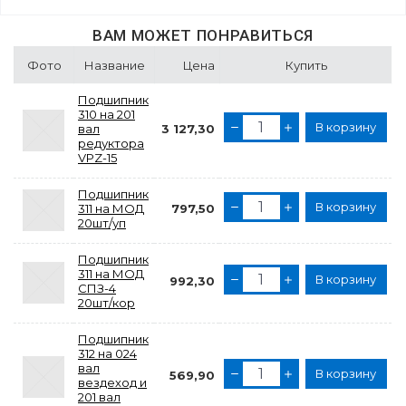
ВАМ МОЖЕТ ПОНРАВИТЬСЯ
Фото
Название
Цена
Купить
Подшипник
310 на 201
В корзину
вал
3 127,30
редуктора
VPZ-15
Подшипник
В корзину
311 на МОД
797,50
20шт/уп
Подшипник
311 на МОД
В корзину
992,30
СПЗ-4
20шт/кор
Подшипник
312 на 024
вал
В корзину
569,90
вездеход и
201 вал