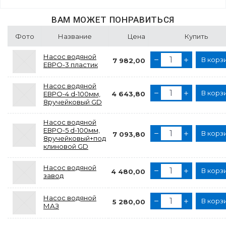
ВАМ МОЖЕТ ПОНРАВИТЬСЯ
Фото
Название
Цена
Купить
Насос водяной
В корз
7 982,00
ЕВРО-3 пластик
Насос водяной
В корз
ЕВРО-4 d-100мм,
4 643,80
8ручейковый GD
Насос водяной
ЕВРО-5 d-100мм,
В корз
7 093,80
8ручейковый+под
клиновой GD
Насос водяной
В корз
4 480,00
завод
Насос водяной
В корз
5 280,00
МАЗ