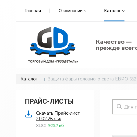
Главная
О компании
Каталог
Качество —
прежде всего
Каталог
Защита фары головного света ЕВРО 652
ПРАЙС-ЛИСТЫ
Скачать Прайс-лист
21.02.26.xlsx
XLSX
,
925.7 кб