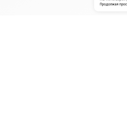
Продолжая прос
ЗАО "КАМРТИ"
ЕПК
К
ООО НПО
ПРАМО
Ура
"УНИВЕРСАЛ