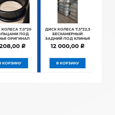
А 7,0*20
ДИСК КОЛЕСА 7,5*22,5
ЗАМОК ЗА
МИ ПОД
БЕСКАМЕРНЫЙ
Г.САНКТ-ПЕ
ИГИНАЛ
ЗАДНИЙ ПОД КЛИНЬЯ
781,2
00
12 000,00
Р
Р
ИНУ
В КОРЗИНУ
В КОР