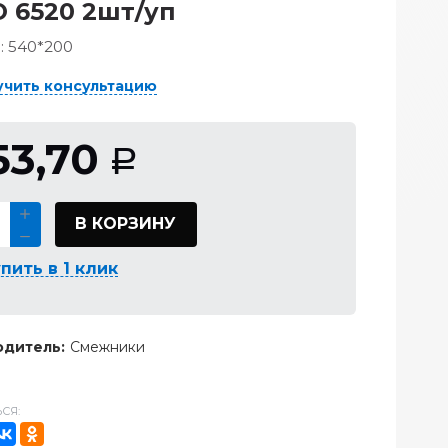
 6520 2шт/уп
:
540*200
учить консультацию
53,70
Р
В КОРЗИНУ
пить в 1 клик
дитель:
Смежники
СЯ: