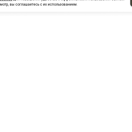
мотр, вы соглашаетесь с их использованием.
НАШИ ПАРТНЕРЫ
МЗ
Белтиз
ЭМИ г.Пенза
РОС
лАТИ
ООО "ЦТР"ТИМЕР"
ТД ГрузДеталь
Техн