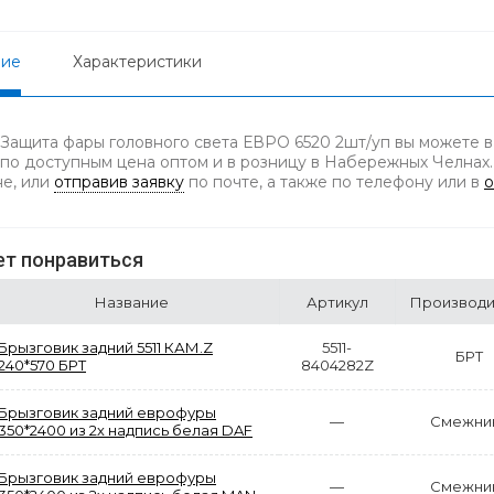
ние
Характеристики
 Защита фары головного света ЕВРО 6520 2шт/уп вы можете в
 по доступным цена оптом и в розницу в Набережных Челнах.
не, или
отправив заявку
по почте, а также по телефону
или в
о
т понравиться
Название
Артикул
Производи
Брызговик задний 5511 КАМ.Z
5511-
БРТ
240*570 БРТ
8404282Z
Брызговик задний еврофуры
—
Смежни
350*2400 из 2х надпись белая DAF
Брызговик задний еврофуры
—
Смежни