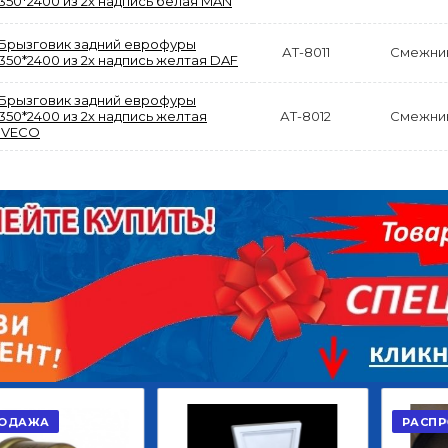
350*2400 из 2х надпись белая MAN
Брызговик задний еврофуры
АТ-8011
Смежни
350*2400 из 2х надпись желтая DAF
Брызговик задний еврофуры
350*2400 из 2х надпись желтая
АТ-8012
Смежни
АКЦИЯ
IVECO
РАСПРОДАЖА
ЫЙ
ДИСК СЦЕПЛЕНИЯ
КРУГ ПОВОРОТНЫЙ
ОР
ВЕДОМЫЙ КЛАССИК
10*12ОТВ., Д.102*86
GD 5ШТ/КОР
Г.КАЗАНЬ
2 422,40
29 668,20
Р
Р
В КОРЗИНУ
В КОРЗИНУ
РАСПРОДАЖА