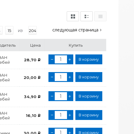
следующая страница
из
4
15
204
одитель
Цена
Купить
ЗАН
В корзину
28,70
Р
лебей
ЗАН
В корзину
20,00
Р
лебей
ЗАН
В корзину
34,90
Р
лебей
ЗАН
В корзину
16,10
Р
лебей
В корзину
ники
30,00
Р