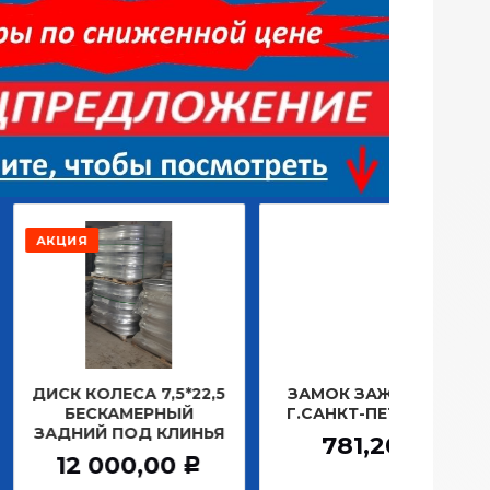
РАСПР
ОЛЕСА 7,5*22,5
ЗАМОК ЗАЖИГАНИЯ
ЛАМП
СКАМЕРНЫЙ
Г.САНКТ-ПЕТЕРБУРГ
ПЛА
Й ПОД КЛИНЬЯ
1
781,20
Р
000,00
Р