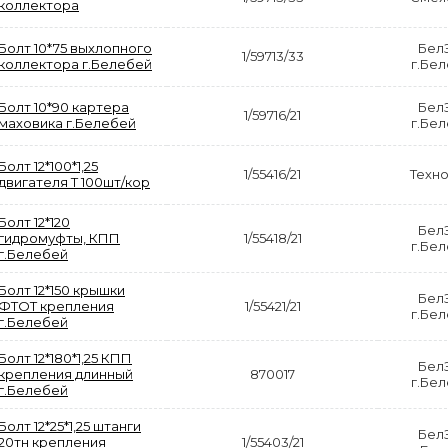
коллектора
Болт 10*75 выхлопного
Бел
1/59713/33
коллектора г.Белебей
г.Бе
Болт 10*90 картера
Бел
1/59716/21
маховика г.Белебей
г.Бе
Болт 12*100*1,25
1/55416/21
Техн
двигателя Т 100шт/кор
Болт 12*120
Бел
гидромуфты, КПП
1/55418/21
г.Бе
г.Белебей
Болт 12*150 крышки
Бел
ФТОТ крепления
1/55421/21
г.Бе
г.Белебей
Болт 12*180*1,25 КПП
Бел
крепления длинный
870017
г.Бе
г.Белебей
Болт 12*25*1,25 штанги
Бел
20тн крепления
1/55403/21