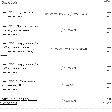
г.Бе
г.Белебей
Болт 12*30 буфера в
Бел
853020+1/5170+1/5200+1/61015
сб.г.Белебей
г.Бе
Болт 12*30*1,25 подушки
Бел
опоры двигателя
1/55404/21
г.Бе
г.Белебей
Болт 12*40 кардана м/о
ЕВРО, суппорта в
Бел
55406-21+05170+61015-11
сб.г.Белебей 200кт/
г.Бе
меш
АКЦИЯ
Болт 12*40 кардана м/о
Бел
ЕВРО, суппорта
1/55406/21
г.Бе
РАСПРОДАЖА
г.Белебей
Болт 12*45*1,25 кожуха
Бел
сепления, ПГУ
1/55407/21
г.Бе
г.Белебей
ЛНЫЙ
ДИСК СЦЕПЛЕНИЯ
КРУГ ПОВОРОТНЫЙ
Болт 12*55 картер КПП
Бел
/КОР
ВЕДОМЫЙ КЛАССИК
10*12ОТВ., Д.102*86
1/55409/21
г.Белебей
г.Бе
GD 5ШТ/КОР
Г.КАЗАНЬ
Р