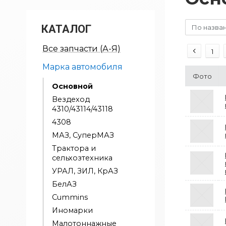
КАТАЛОГ
По назва
Все запчасти (А-Я)
1
Марка автомобиля
Фото
Основной
Вездеход
4310/43114/43118
4308
МАЗ, СуперМАЗ
Трактора и
сельхозтехника
УРАЛ, ЗИЛ, КрАЗ
БелАЗ
Cummins
Иномарки
Малотоннажные