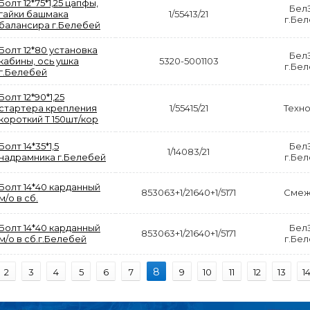
2 422,40
29 668,20
Болт 12*75*1,25 цапфы,
Р
Р
Бел
гайки башмака
1/55413/21
г.Бе
балансира г.Белебей
В КОРЗИНУ
В КОРЗИНУ
Болт 12*80 установка
Бел
кабины, ось ушка
5320-5001103
г.Бе
г.Белебей
Болт 12*90*1,25
стартера крепления
1/55415/21
Техн
короткий Т 150шт/кор
Болт 14*35*1,5
Бел
1/14083/21
надрамника г.Белебей
г.Бе
Болт 14*40 карданный
853063+1/21640+1/5171
Смеж
м/о в сб.
Болт 14*40 карданный
Бел
853063+1/21640+1/5171
м/о в сб.г.Белебей
г.Бе
8
2
3
4
5
6
7
9
10
11
12
13
1