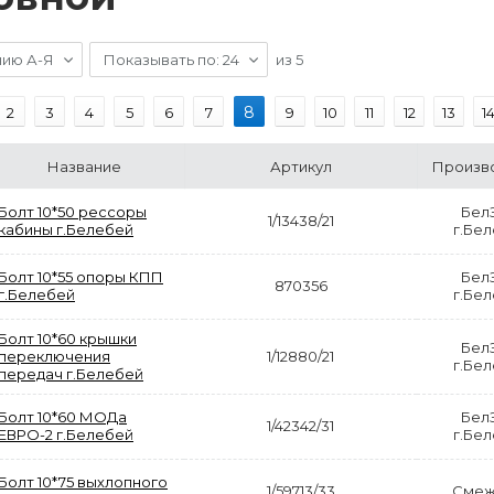
нию А-Я
Показывать по: 24
из
5
8
2
3
4
5
6
7
9
10
11
12
13
1
Название
Артикул
Произв
Болт 10*50 рессоры
Бел
1/13438/21
кабины г.Белебей
г.Бе
Болт 10*55 опоры КПП
Бел
870356
г.Белебей
г.Бе
Болт 10*60 крышки
Бел
переключения
1/12880/21
г.Бе
передач г.Белебей
Болт 10*60 МОДа
Бел
1/42342/31
ЕВРО-2 г.Белебей
г.Бе
Болт 10*75 выхлопного
1/59713/33
Смеж