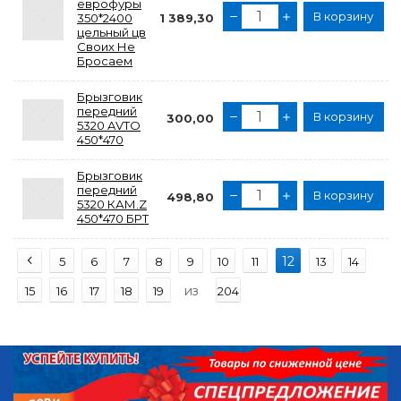
еврофуры
В корзину
350*2400
1 389,30
цельный цв
Своих Не
Бросаем
Брызговик
передний
В корзину
300,00
5320 AVTO
450*470
Брызговик
передний
В корзину
498,80
5320 КАМ.Z
450*470 БРТ
12
5
6
7
8
9
10
11
13
14
из
15
16
17
18
19
204