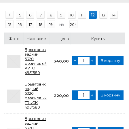
12
5
6
7
8
9
10
11
13
14
из
15
16
17
18
19
204
Фото
Название
Цена
Купить
Брызговик
задний
5320
В корзину
340,00
резиновый
AVTO
495*580
Брызговик
задний
5320
В корзину
220,00
резиновый
TRUCK
495*580
Брызговик
задний
5320