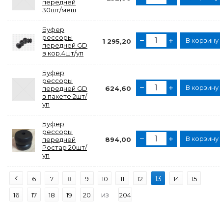
передней
30шт/меш
Буфер
рессоры
В корзину
1 295,20
передней GD
в кор.4шт/уп
Буфер
рессоры
В корзину
передней GD
624,60
в пакете 2шт/
уп
Буфер
рессоры
В корзину
передней
894,00
Ростар 20шт/
уп
13
6
7
8
9
10
11
12
14
15
из
16
17
18
19
20
204