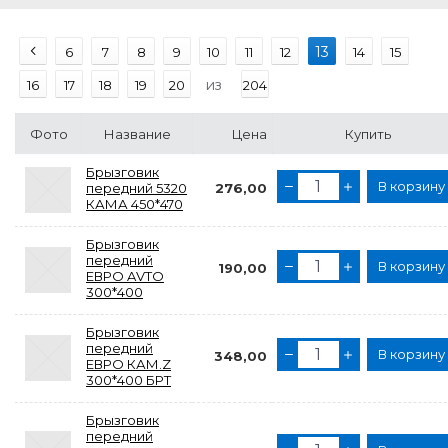
13
6
7
8
9
10
11
12
14
15
из
16
17
18
19
20
204
Фото
Название
Цена
Купить
Брызговик
В корзину
передний 5320
276,00
КАМА 450*470
Брызговик
передний
В корзину
190,00
ЕВРО AVTO
300*400
Брызговик
передний
В корзину
348,00
ЕВРО КАМ.Z
300*400 БРТ
Брызговик
передний