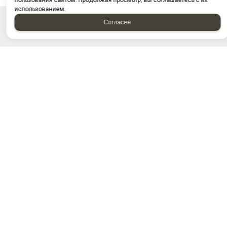
пользования сайтом. Продолжая просмотр, вы соглашаетесь с их
использованием.
Согласен
НАПИСАТЬ НАМ
Отправляя форму, я соглашаюсь c
политикой
конфиденциальности
Отправляя форму, я даю согласие на
обработку
персональных данных