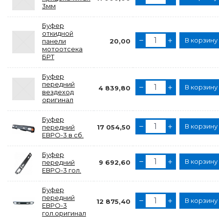
3мм
Буфер
откидной
В корзину
панели
20,00
мотоотсека
БРТ
Буфер
передний
В корзину
4 839,80
вездеход
оригинал
Буфер
В корзину
передний
17 054,50
ЕВРО-3 в сб.
Буфер
В корзину
передний
9 692,60
ЕВРО-3 гол.
Буфер
передний
В корзину
12 875,40
ЕВРО-3
гол.оригинал