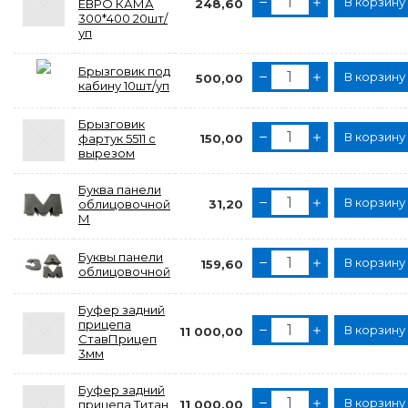
В корзину
ЕВРО КАМА
248,60
300*400 20шт/
уп
Брызговик под
В корзину
500,00
кабину 10шт/уп
Брызговик
В корзину
фартук 5511 с
150,00
вырезом
Буква панели
В корзину
облицовочной
31,20
М
Буквы панели
В корзину
159,60
облицовочной
Буфер задний
прицепа
В корзину
11 000,00
СтавПрицеп
3мм
Буфер задний
В корзину
прицепа Титан
11 000,00