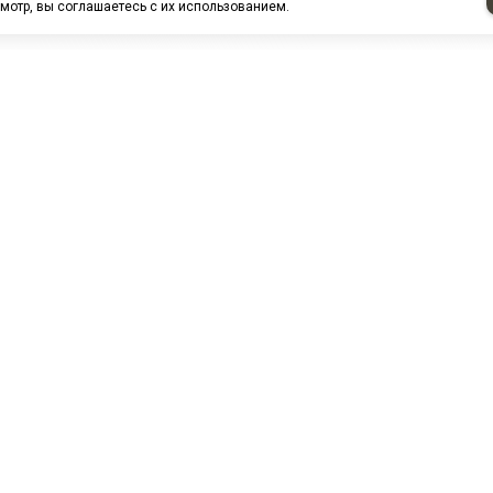
мотр, вы соглашаетесь с их использованием.
НАШИ ПАРТНЕРЫ
МЗ
Белтиз
ЭМИ г.Пенза
РОС
лАТИ
ООО "ЦТР"ТИМЕР"
ТД ГрузДеталь
Техн