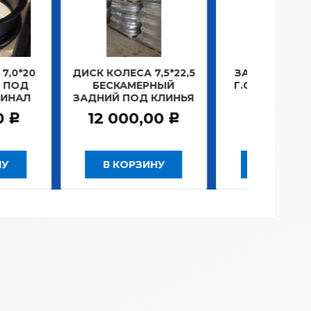
 КОЛЕСА 7,5*22,5
ЗАМОК ЗАЖИГАНИЯ
ЛА
БЕСКАМЕРНЫЙ
Г.САНКТ-ПЕТЕРБУРГ
П
НИЙ ПОД КЛИНЬЯ
781,20
Р
2 000,00
Р
В КОРЗИНУ
В КОРЗИНУ