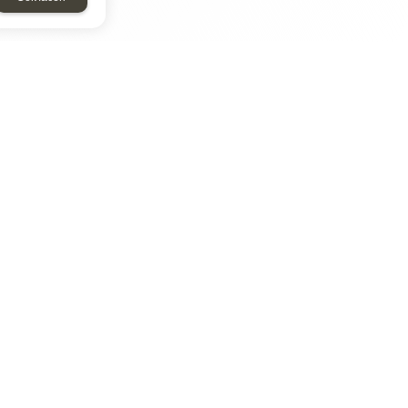
ТАР
ЭЛЕМЕНТ
Энергомаш
отрон
ДМР
ДЗВ