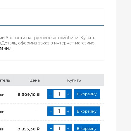
нии Запчасти на грузовые автомобили. Купить
Деталь, оформив заказ в интернет магазине,
пании
.
итель
Цена
Купить
В корзину
ки
5 309,10
Р
В корзину
ки
—
В корзину
ки
7 855,30
Р