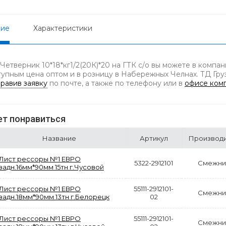
ние
Характеристики
Четверник 10*18*кг1/2(20К)*20 на ГТК с/о вы можете в компа
тупным цена оптом и в розницу в Набережных Челнах. ТД Груз
равив заявку
по почте, а также по телефону
или в
офисе ком
т понравиться
Название
Артикул
Производ
Лист рессоры №1 ЕВРО
5322-2912101
Смежни
задн.16мм*90мм 15тн г.Чусовой
Лист рессоры №1 ЕВРО
55111-2912101-
Смежни
задн.18мм*90мм 13тн г.Белорецк
02
Лист рессоры №1 ЕВРО
55111-2912101-
Смежни