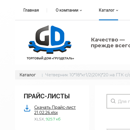
Главная
О компании
Каталог
Качество —
прежде всего
Каталог
Четверник 10*18*кг1/2(20К)*20 на ГТК с/
ПРАЙС-ЛИСТЫ
Скачать Прайс-лист
21.02.26.xlsx
XLSX
,
925.7 кб