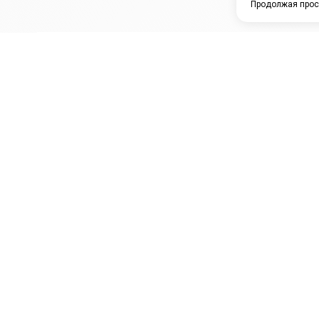
Продолжая прос
ЗАО "КАМРТИ"
ЕПК
К
ООО НПО
ПРАМО
Ура
"УНИВЕРСАЛ