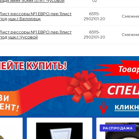
задн.18мм*90мм 13тн г.Чусовой
02
Лист рессоры №1 ЕВРО пер.11лист
65115-
Смежни
под ушк.г.Белорецк
2902101-20
Лист рессоры №1 ЕВРО пер.11лист
65115-
Смежни
под ушк.г.Чусовой
2902101-20
АКЦИЯ
РАСПРОДАЖА
ЫЙ
ДИСК СЦЕПЛЕНИЯ
КРУГ ПОВОРОТНЫЙ
ОР
ВЕДОМЫЙ КЛАССИК
10*12ОТВ., Д.102*86
GD 5ШТ/КОР
Г.КАЗАНЬ
2 422,40
29 668,20
Р
Р
В КОРЗИНУ
В КОРЗИНУ
РАСПРОДАЖА
АКЦ