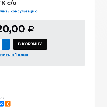
ТК с/о
учить консультацию
20,00
Р
В КОРЗИНУ
пить в 1 клик
СЯ: