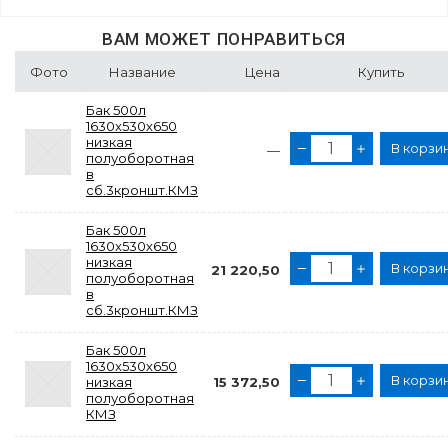
ВАМ МОЖЕТ ПОНРАВИТЬСЯ
Фото
Название
Цена
Купить
Бак 500л
1630х530х650
низкая
В корзи
—
полуоборотная
в
сб.3кроншт.КМЗ
Бак 500л
1630х530х650
низкая
В корзи
21 220,50
полуоборотная
в
сб.3кроншт.КМЗ
Бак 500л
1630х530х650
В корзи
низкая
15 372,50
полуоборотная
КМЗ