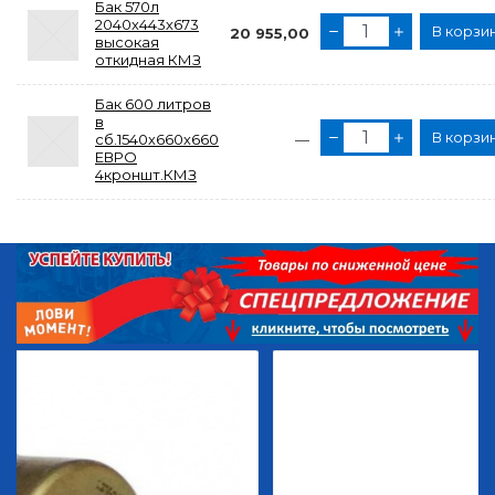
Бак 570л
2040х443х673
В корзи
20 955,00
высокая
откидная КМЗ
Бак 600 литров
в
В корзи
сб.1540х660х660
—
ЕВРО
4кроншт.КМЗ