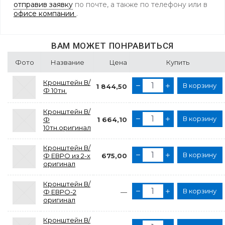
отправив заявку
по почте, а также по телефону
или в
офисе компании
.
ВАМ МОЖЕТ ПОНРАВИТЬСЯ
Фото
Название
Цена
Купить
Кронштейн В/
В корзину
1 844,50
Ф 10тн.
Кронштейн В/
В корзину
Ф
1 664,10
10тн.оригинал
Кронштейн В/
В корзину
Ф ЕВРО из 2-х
675,00
оригинал
Кронштейн В/
В корзину
Ф ЕВРО-2
—
оригинал
Кронштейн В/