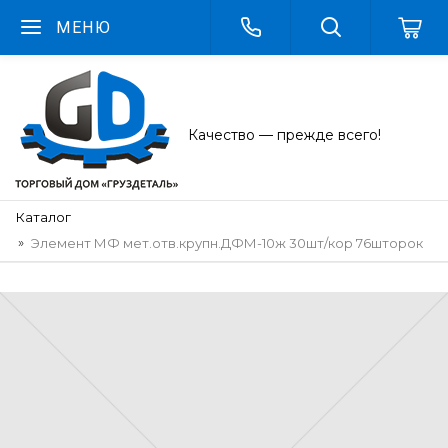
МЕНЮ
Качество — прежде всего!
Каталог
Элемент МФ мет.отв.крупн.ДФМ-10ж 30шт/кор 76шторок