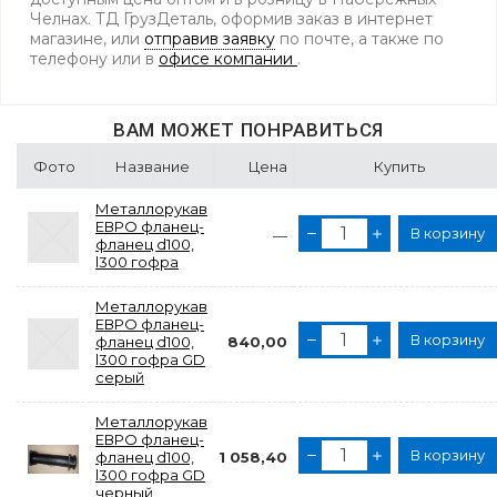
Челнах. ТД ГрузДеталь, оформив заказ в интернет
магазине, или
отправив заявку
по почте, а также по
телефону
или в
офисе компании
.
ВАМ МОЖЕТ ПОНРАВИТЬСЯ
Фото
Название
Цена
Купить
Металлорукав
ЕВРО фланец-
В корзину
—
фланец d100,
l300 гофра
Металлорукав
ЕВРО фланец-
В корзину
фланец d100,
840,00
l300 гофра GD
серый
Металлорукав
ЕВРО фланец-
В корзину
фланец d100,
1 058,40
l300 гофра GD
черный