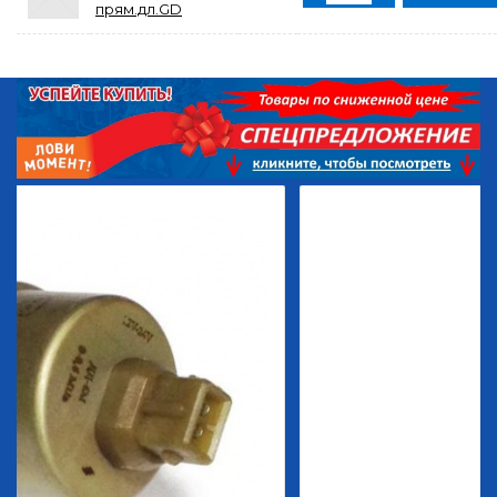
прям.дл.GD