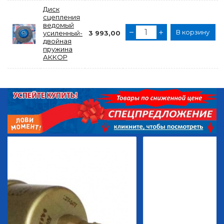
Диск
сцепления
ведомый
В корзину
усиленный-
3 993,00
двойная
пружина
АККОР