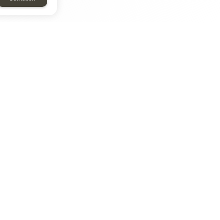
ТАР
ЭЛЕМЕНТ
Энергомаш
отрон
ДМР
ДЗВ