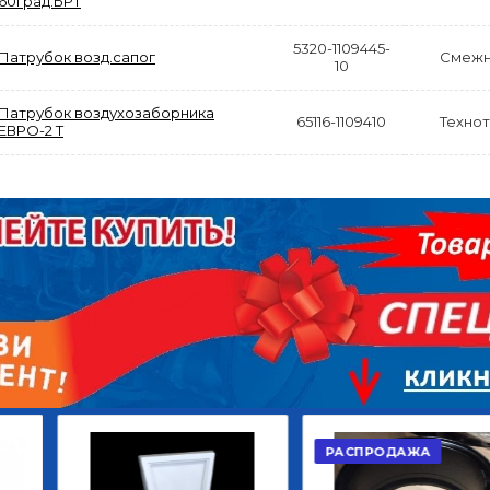
60град.БРТ
5320-1109445-
Патрубок возд.сапог
Смежн
10
Патрубок воздухозаборника
65116-1109410
Техно
ЕВРО-2 Т
АКЦИЯ
РАСПРОДАЖА
ЫЙ
ДИСК СЦЕПЛЕНИЯ
КРУГ ПОВОРОТНЫЙ
ОР
ВЕДОМЫЙ КЛАССИК
10*12ОТВ., Д.102*86
GD 5ШТ/КОР
Г.КАЗАНЬ
2 422,40
29 668,20
Р
Р
В КОРЗИНУ
В КОРЗИНУ
РАСПРОДАЖА
АКЦИЯ