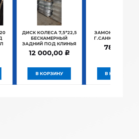
ОЛЕСА 7,5*22,5
ЗАМОК ЗАЖИГАНИЯ
ЛАМП
СКАМЕРНЫЙ
Г.САНКТ-ПЕТЕРБУРГ
ПЛ
Й ПОД КЛИНЬЯ
781,20
Р
 000,00
Р
 КОРЗИНУ
В КОРЗИНУ
В