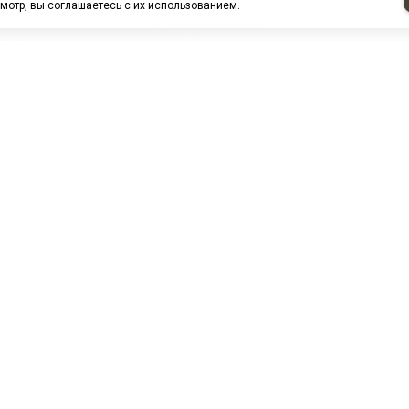
мотр, вы соглашаетесь с их использованием.
НАШИ ПАРТНЕРЫ
МЗ
Белтиз
ЭМИ г.Пенза
РОС
лАТИ
ООО "ЦТР"ТИМЕР"
ТД ГрузДеталь
Техн