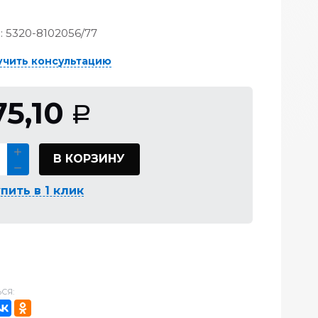
:
5320-8102056/77
учить консультацию
75,10
Р
В КОРЗИНУ
пить в 1 клик
СЯ: