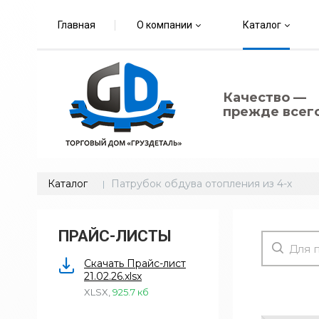
Главная
О компании
Каталог
Качество —
прежде всего
Каталог
Патрубок обдува отопления из 4-х
ПРАЙС-ЛИСТЫ
Скачать Прайс-лист
21.02.26.xlsx
XLSX
,
925.7 кб