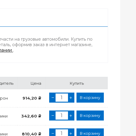
части на грузовые автомобили. Купить по
аль, оформив заказ в интернет магазине,
пании
.
дитель
Цена
Купить
В корзину
трон
914,20
Р
В корзину
ики
342,60
Р
В корзину
ики
810,40
Р