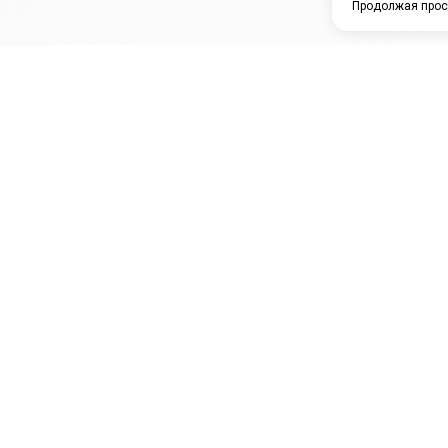
Продолжая прос
ЗАО "КАМРТИ"
ЕПК
К
ООО НПО
ПРАМО
Ура
"УНИВЕРСАЛ