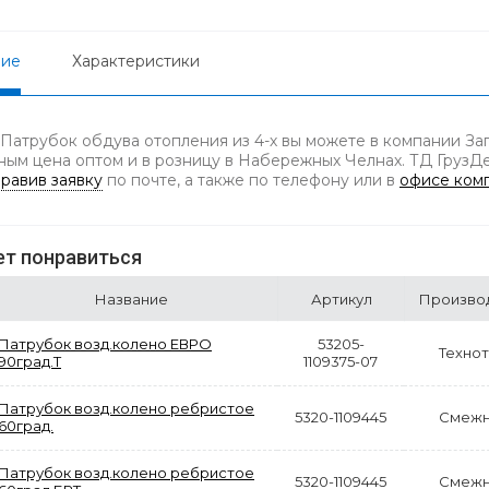
ние
Характеристики
 Патрубок обдува отопления из 4-х вы можете в компании Зап
ным цена оптом и в розницу в Набережных Челнах. ТД ГрузДет
равив заявку
по почте, а также по телефону
или в
офисе ком
т понравиться
Название
Артикул
Произво
Патрубок возд.колено ЕВРО
53205-
Техно
90град.Т
1109375-07
Патрубок возд.колено ребристое
5320-1109445
Смежн
60град.
Патрубок возд.колено ребристое
5320-1109445
Смежн