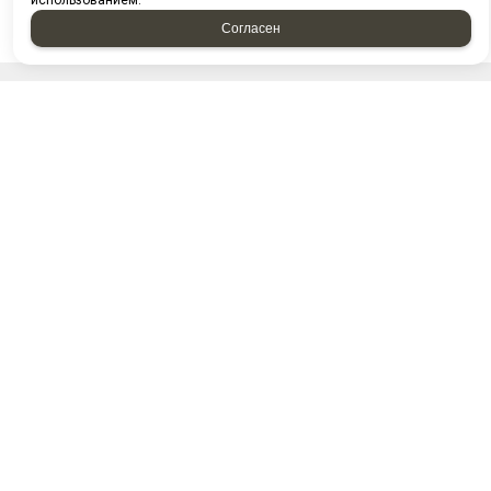
использованием.
Согласен
НАПИСАТЬ НАМ
Отправляя форму, я соглашаюсь c
политикой
конфиденциальности
Отправляя форму, я даю согласие на
обработку
персональных данных