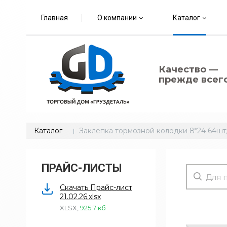
Главная
О компании
Каталог
Качество —
прежде всего
Каталог
Заклепка тормозной колодки 8*24 64шт/
ПРАЙС-ЛИСТЫ
Скачать Прайс-лист
21.02.26.xlsx
XLSX
,
925.7 кб