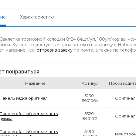
ние
Характеристики
 Заклепка тормозной колодки 8*24 64шт/уп, 100уп/кор вы мо
били. Купить по доступным цена оптом и в розницу в Набереж
ет магазине, или
отправив заявку
по почте, а также по телеф
т понравиться
Название
Артикул
Производит
5230-
Панель задка оригинал
Оригинал
5601064
Панель обл.каб.верхн.часть
5320-
Оригинал
дымка
8401012
Панель обл.каб.верхн.часть
5490-
Технотро