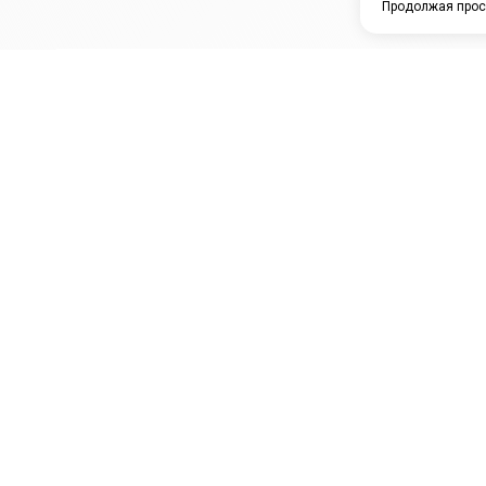
Продолжая прос
ЗАО "КАМРТИ"
ЕПК
К
ООО НПО
ПРАМО
Ура
"УНИВЕРСАЛ