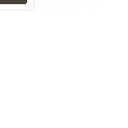
ТАР
ЭЛЕМЕНТ
Энергомаш
отрон
ДМР
ДЗВ