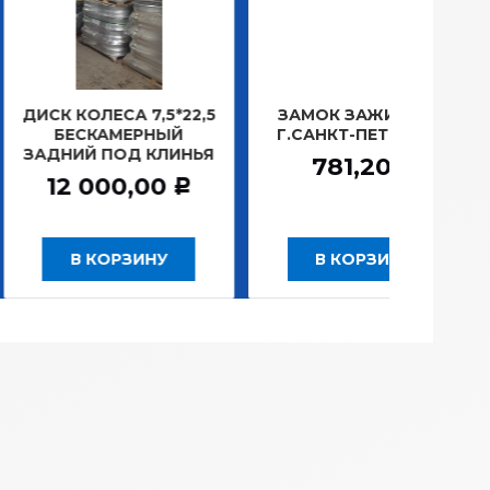
ОЛЕСА 7,5*22,5
ЗАМОК ЗАЖИГАНИЯ
ЛАМП
СКАМЕРНЫЙ
Г.САНКТ-ПЕТЕРБУРГ
ПЛА
Й ПОД КЛИНЬЯ
1
781,20
Р
000,00
Р
 КОРЗИНУ
В КОРЗИНУ
В