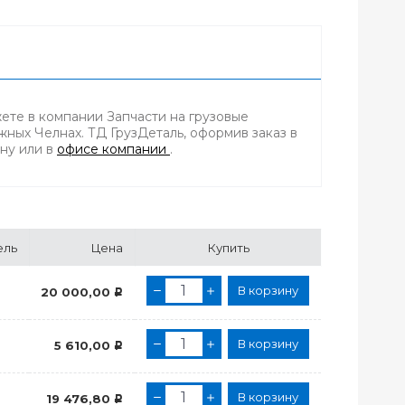
жете в компании Запчасти на грузовые
ных Челнах. ТД ГрузДеталь, оформив заказ в
ону
или в
офисе компании
.
ель
Цена
Купить
В корзину
20 000,00
Р
В корзину
5 610,00
Р
В корзину
н
19 476,80
Р