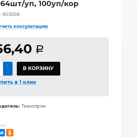
 64шт/уп, 100уп/кор
:
853658
учить консультацию
56,40
Р
В КОРЗИНУ
пить в 1 клик
дитель:
Технопром
СЯ: