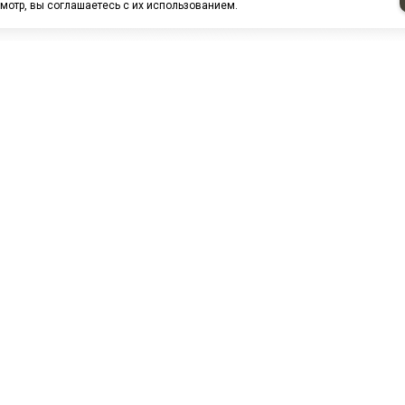
мотр, вы соглашаетесь с их использованием.
НАШИ ПАРТНЕРЫ
МЗ
Белтиз
ЭМИ г.Пенза
РОС
лАТИ
ООО "ЦТР"ТИМЕР"
ТД ГрузДеталь
Техн