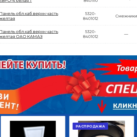
ЕВРО-4 белая Т
8401110
Панель обл.каб.верхн.часть
5320-
Смежники
желтая
8401012
Панель обл.каб.верхн.часть
5320-
—
желтая ОАО КАМАЗ
8401012
АКЦИЯ
РАСПРОДАЖА
ЫЙ
ДИСК СЦЕПЛЕНИЯ
КРУГ ПОВОРОТНЫЙ
ОР
ВЕДОМЫЙ КЛАССИК
10*12ОТВ., Д.102*86
GD 5ШТ/КОР
Г.КАЗАНЬ
2 422,40
29 668,20
Р
Р
В КОРЗИНУ
В КОРЗИНУ
РАСПРОДАЖА
АКЦИЯ